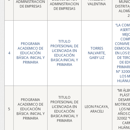
ADMINISTRACIÓN
MUNIC
ADMINISTRACION
VALENTINA
DE EMPRESAS
DISTRITA
DE EMPRESAS
ALOMÍ
2
“LA CO
ASERT
MEJ
COMP
TITULO
PROGRAMA
CONVIVE 
PROFESIONAL DE
ACADEMICO DE
TORRES
DEMOCR
LICENCIADA EN
4
EDUCACIÓN
NALVARTE,
EN LOS 
EDUCACIÓN
BÁSICA: INICIAL Y
GABY LIZ
DE TER
BASICA:INICIAL Y
PRIMARIA
DE E
PRIMARIA
PRIMARIA
N° 3200
LOS M
HUÁNUC
“MI ÁL
PLÁST
TITULO
PROGRAMA
DESAR
PROFESIONAL DE
ACADEMICO DE
MOTRICI
LICENCIADA EN
LEON PACAYA,
5
EDUCACIÓN
LOS N
EDUCACIÓN
ARACELI
BÁSICA: INICIAL Y
AÑOS DE
BASICA:INICIAL Y
PRIMARIA
32002 “
PRIMARIA
CAR
HUÁNU