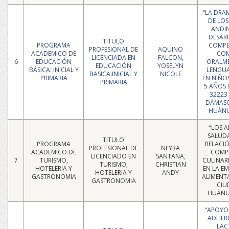
“LA DRA
DE LO
ANDI
DESAR
TITULO
PROGRAMA
COMPE
PROFESIONAL DE
AQUINO
ACADEMICO DE
COM
LICENCIADA EN
FALCON,
6
EDUCACIÓN
ORALME
EDUCACIÓN
YOSELYN
BÁSICA: INICIAL Y
LENGU
BASICA:INICIAL Y
NICOLE
PRIMARIA
EN NIÑOS
PRIMARIA
5 AÑOS D
32223
DÁMASO
HUÁNU
“LOS 
SALUDA
TITULO
PROGRAMA
RELACI
PROFESIONAL DE
NEYRA
ACADEMICO DE
COMP
LICENCIADO EN
SANTANA,
7
TURISMO,
CULINAR
TURISMO,
CHRISTIAN
HOTELERIA Y
EN LA E
HOTELERIA Y
ANDY
GASTRONOMIA
ALIMENT
GASTRONOMIA
CIU
HUÁNU
“APOYO 
ADHERE
LAC