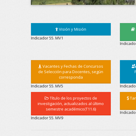
Visión y Misión
Indicador 55. MV1
Indicado
Vacantes y Fechas de Concursos
de Selección para Docentes, según
corresponda
Indicador 55. MV5
Indicado
Título de los proyectos de
Tar
investigación, actualizados al último
semestre académico(T11.6)
Indicado
Indicador 55. MV9