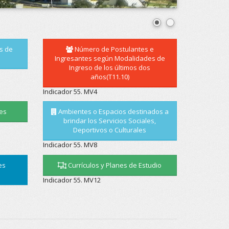
s de
Número de Postulantes e
Ingresantes según Modalidades de
Ingreso de los últimos dos
años(T11.10)
Indicador 55. MV4
es
Ambientes o Espacios destinados a
brindar los Servicios Sociales,
Deportivos o Culturales
Indicador 55. MV8
es
Currículos y Planes de Estudio
Indicador 55. MV12