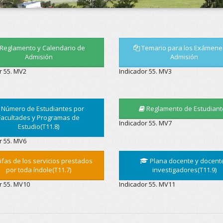
Reglamento y Calendario de
Temario para los Exámene
Admisión
Admisión
r 55. MV2
Indicador 55. MV3
Número de Estudiantes por
Reglamento de Estudiant
Facultades y Programas de
Indicador 55. MV7
Estudio(T11.8)
r 55. MV6
ifas de los servicios prestados
Plana docente y docent
por toda índole(T11.7)
investigadores(T11.9)
r 55. MV10
Indicador 55. MV11