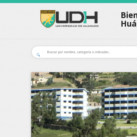
Bien
Huá
🔍